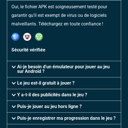
Oui, le fichier APK est soigneusement testé pour
garantir qu’il est exempt de virus ou de logiciels
malveillants. Téléchargez en toute confiance !
Sécurité vérifiée
Ai-je besoin d'un émulateur pour jouer au jeu
sur Android ?
Le jeu est-il gratuit à jouer ?
Y a-t-il des publicités dans le jeu ?
Puis-je jouer au jeu hors ligne ?
Puis-je enregistrer ma progression dans le jeu ?