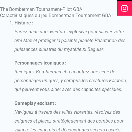
o
e
r
The Bomberman Tournament-Pilot GBA
k
a
Caractéristiques du jeu Bomberman Tournament GBA :
m
Histoire :
Partez dans une aventure explosive pour sauver votre
ami Max et protéger la paisible planète Phantarion des
puissances sinistres du mystérieux Bagular.
Personnages iconiques :
Rejoignez Bomberman et rencontrez une série de
personnages uniques, y compris les créatures Karabon,
qui peuvent vous aider avec des capacités spéciales.
Gameplay excitant :
Naviguez à travers des villes vibrantes, résolvez des
énigmes et placez stratégiquement des bombes pour
vaincre les ennemis et découvrir des secrets cachés.