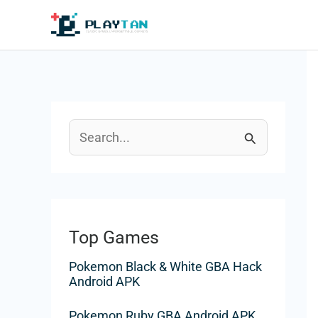
Vai
al
contenuto
C
e
r
c
Top Games
a
Pokemon Black & White GBA Hack
:
Android APK
Pokemon Ruby GBA Android APK