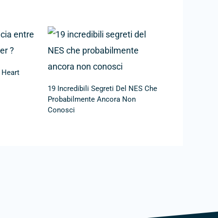
a Heart
19 Incredibili Segreti Del NES Che
Probabilmente Ancora Non
Conosci