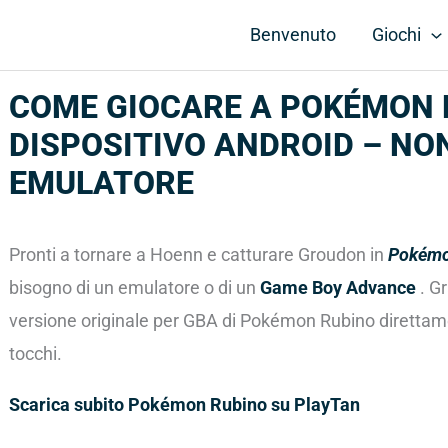
Benvenuto
Giochi
COME GIOCARE A POKÉMON 
DISPOSITIVO ANDROID – NO
EMULATORE
Pronti a tornare a Hoenn e catturare Groudon in
Pokémo
bisogno di un emulatore o di un
Game Boy Advance
. G
versione originale per GBA di Pokémon Rubino direttame
tocchi.
Scarica subito Pokémon Rubino su PlayTan