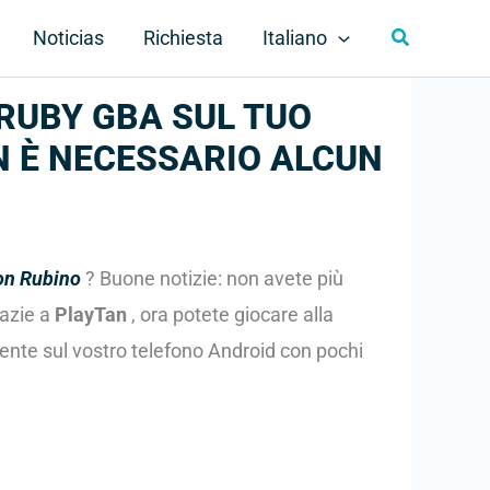
Cerca
Noticias
Richiesta
Italiano
RUBY GBA SUL TUO
N È NECESSARIO ALCUN
n Rubino
? Buone notizie: non avete più
razie a
PlayTan
, ora potete giocare alla
nte sul vostro telefono Android con pochi