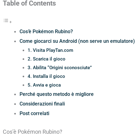
Table of Contents
Cos’è Pokémon Rubino?
Come giocarci su Android (non serve un emulatore)
1. Visita PlayTan.com
2. Scarica il gioco
3. Abilita “Origini sconosciute”
4. Installa il gioco
5. Avvia e gioca
Perché questo metodo è migliore
Considerazioni finali
Post correlati
Cos’è Pokémon Rubino?