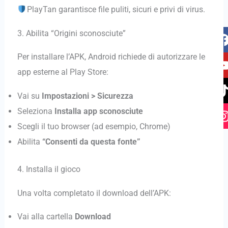
PlayTan garantisce file puliti, sicuri e privi di virus.
I
3. Abilita “Origini sconosciute”
i
Per installare l’APK, Android richiede di autorizzare le
t
t
t
app esterne al Play Store:
Vai su
Impostazioni > Sicurezza
r
Seleziona
Installa app sconosciute
Scegli il tuo browser (ad esempio, Chrome)
Abilita
“Consenti da questa fonte”
4. Installa il gioco
Una volta completato il download dell’APK:
Vai alla cartella
Download