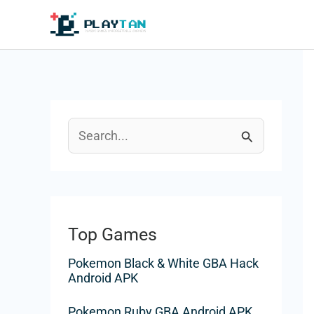
Aller
au
contenu
R
e
c
h
Top Games
e
Pokemon Black & White GBA Hack
r
Android APK
c
Pokemon Ruby GBA Android APK