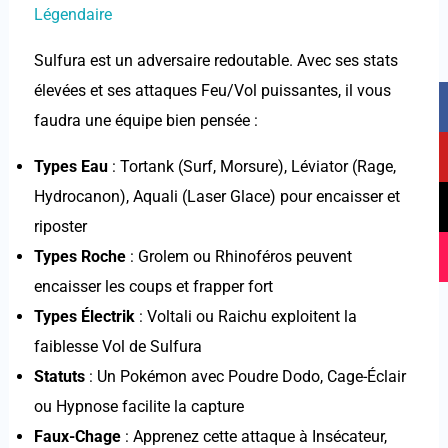
Légendaire
Sulfura est un adversaire redoutable. Avec ses stats
F
Y
T
I
élevées et ses attaques Feu/Vol puissantes, il vous
a
o
i
n
faudra une équipe bien pensée :
c
u
k
s
e
t
t
t
Types Eau
: Tortank (Surf, Morsure), Léviator (Rage,
b
u
o
a
Hydrocanon), Aquali (Laser Glace) pour encaisser et
o
b
k
g
riposter
o
e
r
Types Roche
: Grolem ou Rhinoféros peuvent
k
a
encaisser les coups et frapper fort
m
Types Électrik
: Voltali ou Raichu exploitent la
faiblesse Vol de Sulfura
Statuts
: Un Pokémon avec Poudre Dodo, Cage-Éclair
ou Hypnose facilite la capture
Faux-Chage
: Apprenez cette attaque à Insécateur,