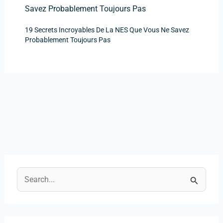
19 Secrets Incroyables De La NES Que Vous Ne Savez
Probablement Toujours Pas
R
e
c