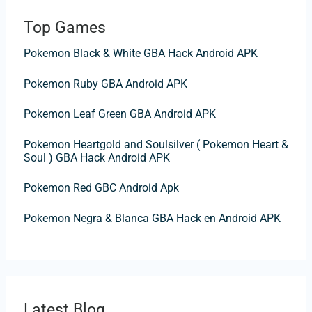
h
Top Games
e
Pokemon Black & White GBA Hack Android APK
r
c
Pokemon Ruby GBA Android APK
h
Pokemon Leaf Green GBA Android APK
e
r
Pokemon Heartgold and Soulsilver ( Pokemon Heart &
Soul ) GBA Hack Android APK
:
Pokemon Red GBC Android Apk
Pokemon Negra & Blanca GBA Hack en Android APK
Latest Blog