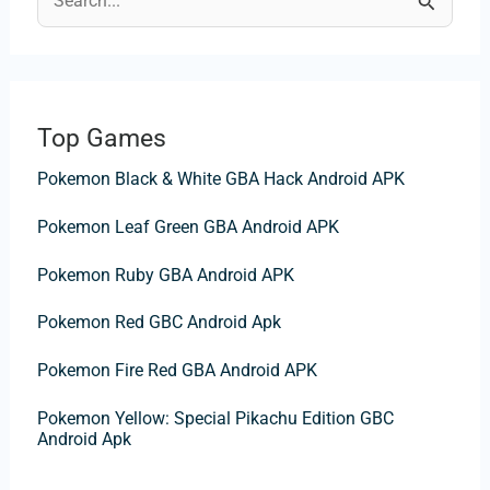
R
e
c
h
Top Games
e
Pokemon Black & White GBA Hack Android APK
r
c
Pokemon Leaf Green GBA Android APK
h
Pokemon Ruby GBA Android APK
e
r
Pokemon Red GBC Android Apk
Pokemon Fire Red GBA Android APK
:
Pokemon Yellow: Special Pikachu Edition GBC
Android Apk