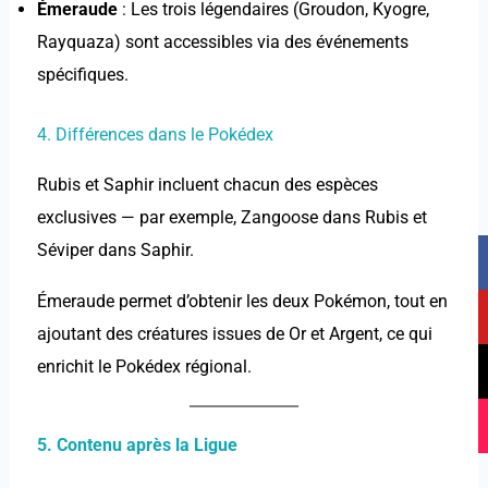
Émeraude
: Les trois légendaires (Groudon, Kyogre,
Rayquaza) sont accessibles via des événements
spécifiques.
4. Différences dans le Pokédex
Rubis et Saphir incluent chacun des espèces
exclusives — par exemple, Zangoose dans Rubis et
F
Y
T
I
Séviper dans Saphir.
a
o
i
n
c
u
k
s
Émeraude permet d’obtenir les deux Pokémon, tout en
e
t
t
t
ajoutant des créatures issues de Or et Argent, ce qui
b
u
o
a
enrichit le Pokédex régional.
o
b
k
g
o
e
r
k
a
5. Contenu après la Ligue
m