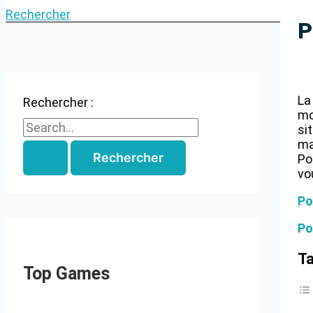
Rechercher
P
La
Rechercher :
mo
si
ma
Po
vo
Po
Po
Ta
Top Games