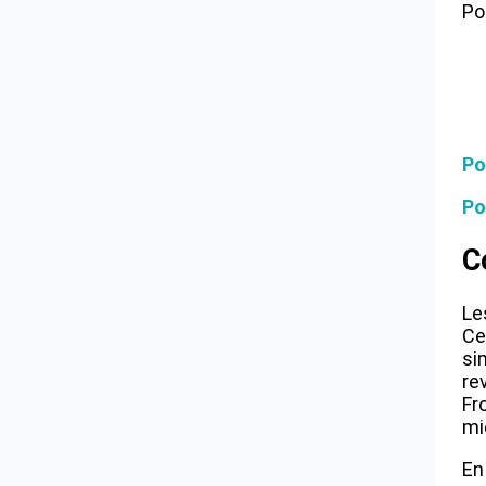
Po
Po
Po
C
Le
Ce
si
re
Fr
mi
En