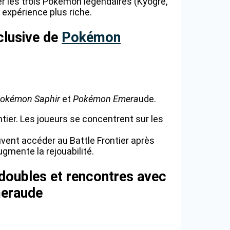
r les trois Pokémon légendaires (Kyogre,
e expérience plus riche.
xclusive de
Pokémon
okémon Saphir
et
Pokémon Emera
ude.
tier. Les joueurs se concentrent sur les
uvent accéder au Battle Frontier après
ugmente la rejouabilité.
doubles et rencontres avec
meraude