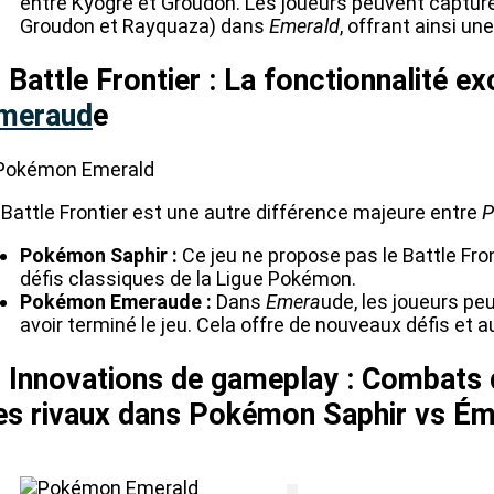
entre Kyogre et Groudon. Les joueurs peuvent capture
Groudon et Rayquaza) dans
Emerald
, offrant ainsi un
. Battle Frontier : La fonctionnalité e
meraud
e
 Battle Frontier est une autre différence majeure entre
P
Pokémon Saphir :
Ce jeu ne propose pas le Battle Fron
défis classiques de la Ligue Pokémon.
Pokémon Emeraude :
Dans
Emera
ude, les joueurs pe
avoir terminé le jeu. Cela offre de nouveaux défis et a
. Innovations de gameplay : Combats 
es rivaux dans Pokémon Saphir vs É