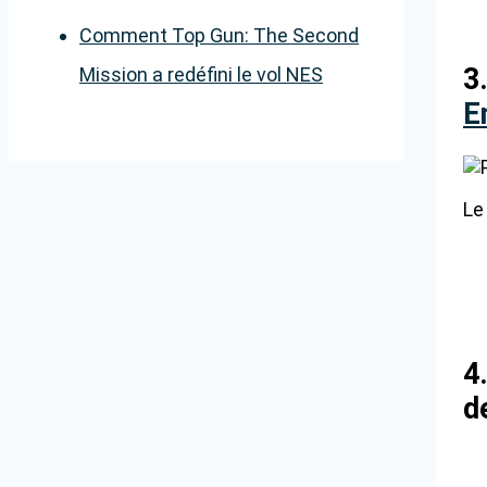
Comment Top Gun: The Second
3
Mission a redéfini le vol NES
E
Le
4
d