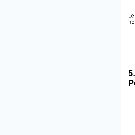
Le
no
5
P