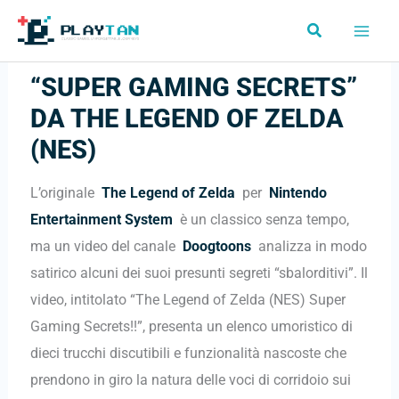
Vai
Cerca
al
contenuto
“SUPER GAMING SECRETS”
DA THE LEGEND OF ZELDA
(NES)
L’originale
The Legend of Zelda
per
Nintendo
Entertainment System
è un classico senza tempo,
ma un video del canale
Doogtoons
analizza in modo
satirico alcuni dei suoi presunti segreti “sbalorditivi”. Il
video, intitolato “The Legend of Zelda (NES) Super
Gaming Secrets!!”, presenta un elenco umoristico di
dieci trucchi discutibili e funzionalità nascoste che
prendono in giro la natura delle voci di corridoio sui