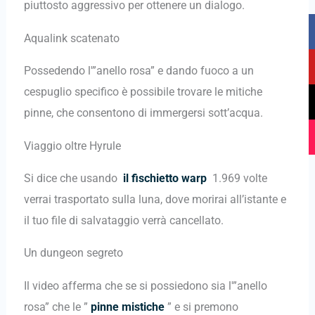
piuttosto aggressivo per ottenere un dialogo.
F
Y
T
I
a
o
i
n
Aqualink scatenato
c
u
k
s
Possedendo l'”anello rosa” e dando fuoco a un
e
t
t
t
b
u
o
a
cespuglio specifico è possibile trovare le mitiche
o
b
k
g
pinne, che consentono di immergersi sott’acqua.
o
e
r
k
a
Viaggio oltre Hyrule
m
Si dice che usando
il fischietto warp
1.969 volte
verrai trasportato sulla luna, dove morirai all’istante e
il tuo file di salvataggio verrà cancellato.
Un dungeon segreto
Il video afferma che se si possiedono sia l'”anello
rosa” che le ”
pinne mistiche
” e si premono