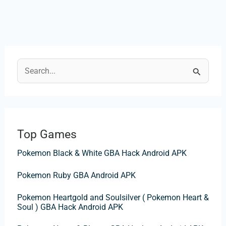
R
e
c
h
Top Games
e
Pokemon Black & White GBA Hack Android APK
r
c
Pokemon Ruby GBA Android APK
h
Pokemon Heartgold and Soulsilver ( Pokemon Heart &
e
Soul ) GBA Hack Android APK
r