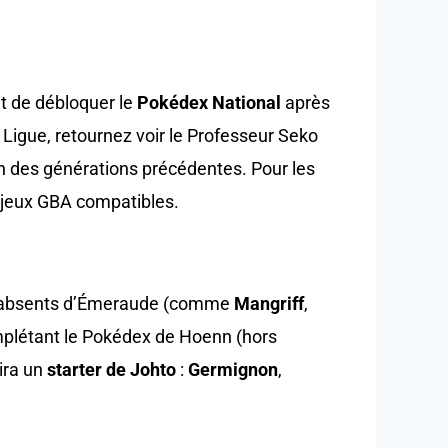
t de débloquer le
Pokédex National
après
a Ligue, retournez voir le Professeur Seko
n des générations précédentes. Pour les
s jeux GBA compatibles.
t absents d’Émeraude (comme
Mangriff
,
omplétant le Pokédex de Hoenn (hors
ira un
starter de Johto
:
Germignon
,