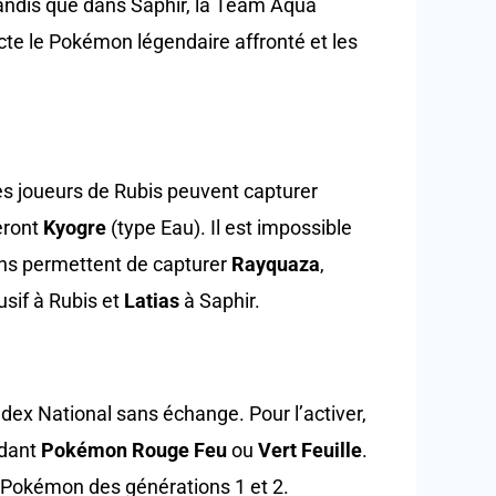
tandis que dans Saphir, la Team Aqua
ecte le Pokémon légendaire affronté et les
es joueurs de Rubis peuvent capturer
eront
Kyogre
(type Eau). Il est impossible
sions permettent de capturer
Rayquaza
,
usif à Rubis et
Latias
à Saphir.
dex National sans échange. Pour l’activer,
édant
Pokémon Rouge Feu
ou
Vert Feuille
.
x Pokémon des générations 1 et 2.