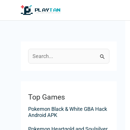
Aller
au
contenu
R
e
c
h
Top Games
e
Pokemon Black & White GBA Hack
r
Android APK
c
Pokemon Heartgold and Soulsilver