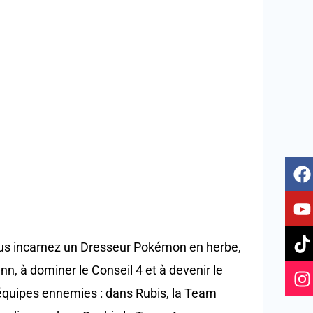
F
Y
T
I
a
o
i
n
c
u
k
s
e
t
t
t
b
u
o
a
 vous incarnez un Dresseur Pokémon en herbe,
o
b
k
g
o
e
r
, à dominer le Conseil 4 et à devenir le
k
a
s équipes ennemies : dans Rubis, la Team