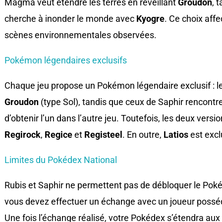
Magma veut étendre les terres en réveillant
Groudon
, 
cherche à inonder le monde avec
Kyogre
. Ce choix aff
scènes environnementales observées.
Pokémon légendaires exclusifs
Chaque jeu propose un Pokémon légendaire exclusif : l
Groudon
(type Sol), tandis que ceux de Saphir rencontr
d’obtenir l’un dans l’autre jeu. Toutefois, les deux ver
Regirock
,
Regice
et
Registeel
. En outre,
Latios
est excl
Limites du Pokédex National
Rubis et Saphir ne permettent pas de débloquer le Poké
vous devez effectuer un échange avec un joueur poss
Une fois l’échange réalisé, votre Pokédex s’étendra au