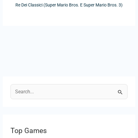
Re Dei Classici (Super Mario Bros. E Super Mario Bros. 3)
C
e
r
c
Top Games
a