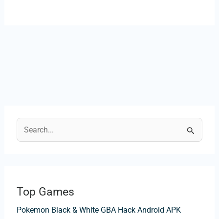
C
e
r
c
Top Games
a
Pokemon Black & White GBA Hack Android APK
: